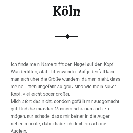
Köln
A
C
H
E
D
E
R
W
E
Ich finde mein Name trifft den Nagel auf den Kopf.
L
Wundertitten, statt Tittenwunder. Auf jedenfall kann
T
man sich über die Größe wundern, da man sieht, dass
F
meine Titten ungefähr so groß sind wie mein süßer
I
Kopf, vielleicht sogar größer.
N
Mich stört das nicht, sondern gefällt mir ausgemacht
D
gut. Und die meisten Männern scheinen auch zu
E
mögen, nur schade, dass mir keiner in die Augen
N
sehen möchte, dabei habe ich doch so schöne
Äuglein.