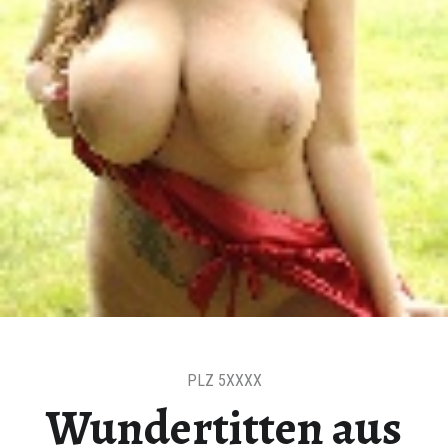
N
D
E
F
Ü
R
D
I
E
S
C
H
Ö
N
S
PLZ 5XXXX
T
Wundertitten aus
E
S