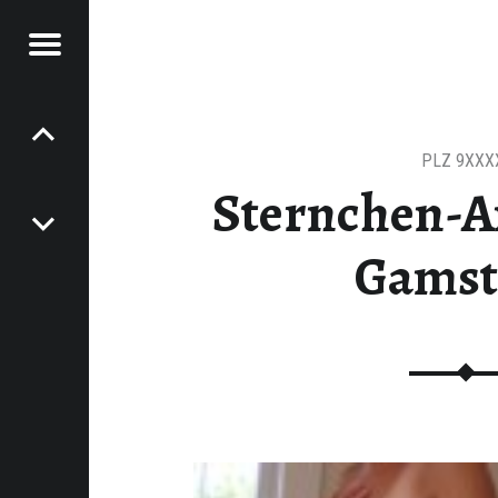
Menu
KDATING
Post
navigation
PLZ 9XXX
Sternchen-A
Gamst