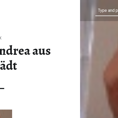
Search
X
ndrea aus
ädt