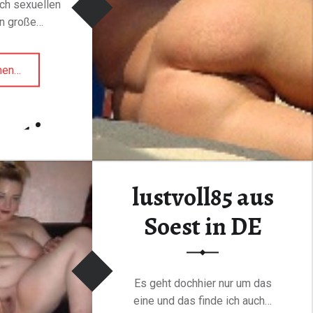
ch sexuellen
en große…
"Sandra30
hen
…
aus
Köln
ratis
in
DE"
den
lustvoll85 aus
Soest in DE
Es geht dochhier nur um das
eine und das finde ich auch…