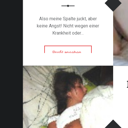
A
C
Also meine Spalte juckt, aber
H
keine Angst! Nicht wegen einer
E
Krankheit oder…
D
E
R
"juckigeSpaltePia
Profil ansehen
…
W
aus
E
Odenthal
L
Jetzt gratis
in
T
DE"
F
Anmelden
I
N
D
E
N