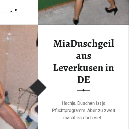
Köln
ratis
in
DE"
den
MiaDuschgeil
aus
Leverkusen in
DE
Hachja. Duschen ist ja
Pflichtprogramm. Aber zu zweit
macht es doch viel…