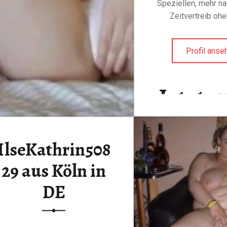
Speziellen, mehr na
Zeitvertreib oh
Profil anse
Jetzt g
Anmel
IlseKathrin508
29 aus Köln in
DE