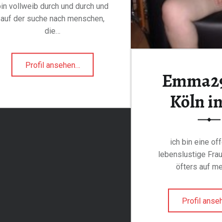
bin vollweib durch und durch und
auf der suche nach menschen,
die…
"IlseKathrin50829
Profil ansehen
…
Emma29
aus
Köln
Köln i
Jetzt gratis
in
DE"
Anmelden
ich bin eine of
lebenslustige Fra
öfters auf m
Profil anse