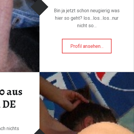
Bin ja jetzt schon neugierig was
hier so geht? los…los…los…nur
nicht so…
"DonSilver75
Profil ansehen
…
aus
Kamen
Jetzt gratis
in
DE"
Anmelden
0 aus
n DE
ach nichts