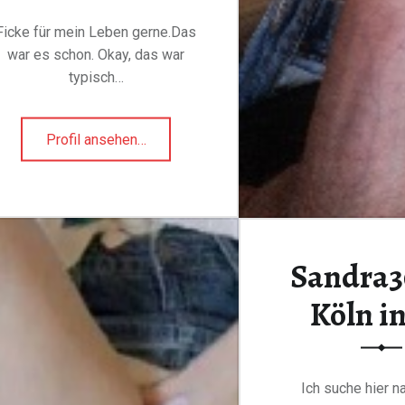
Ficke für mein Leben gerne.Das
war es schon. Okay, das war
typisch…
"mr-
Profil ansehen
…
noname41
aus
Jetzt gratis
Hennef
(Sieg)
in
Anmelden
Sandra3
DE"
Köln i
Ich suche hier n