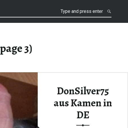
h
(page 3)
DonSilver75
aus Kamen in
DE